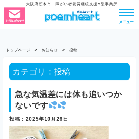
大阪府茨木市・障がい者就労継続支援A型事業所
メニュー
>
>
トップページ
お知らせ
投稿
カテゴリ：
投稿
急な気温差には体も追いつか
ないです
投稿
：2025年10月26日