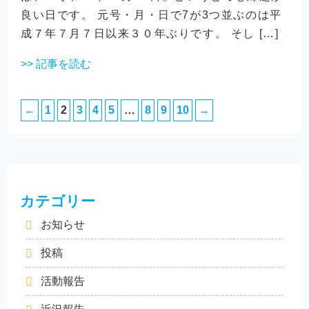
良い日です。 元号・月・日で7が3つ並ぶのは平
成７年７月７日以来３０年ぶりです。 そし […]
>> 記事を読む
←
1
2
3
4
5
…
8
9
10
→
カテゴリー
お知らせ
投稿
活動報告