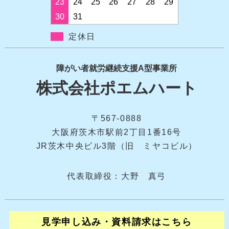
23
24
25
26
27
28
29
30
31
定休日
障がい者就労継続支援A型事業所
株式会社ポエムハート
〒567-0888
大阪府茨木市駅前2丁目1番16号
JR茨木中央ビル3階（旧 ミヤコビル）
代表取締役：大野 真弓
見学申し込み・資料請求はこちら