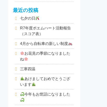
最近の投稿
七夕の日
R7年度ポエムハート活動報告
（スコア表）
4月から自転車の新しい制度
お花見の季節になりました
ね
三寒四温
あけましておめでとうござ
います
今年もお世話になりました