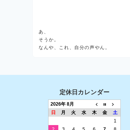
あ、
そうか。
なんや、これ、自分の声やん。
定休日カレンダー
2026年 8月
日
月
火
水
木
金
土
1
2
3
4
5
6
7
8