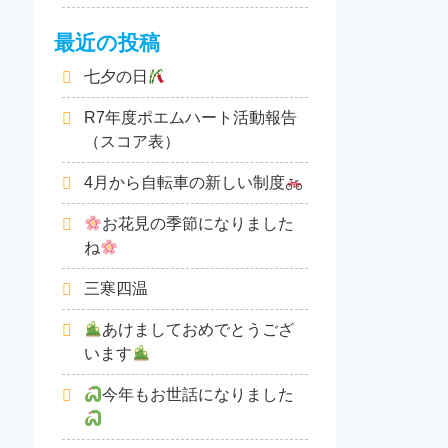
最近の投稿
七夕の日
R7年度ポエムハート活動報告
（スコア表）
4月から自転車の新しい制度
お花見の季節になりました
ね
三寒四温
あけましておめでとうござ
います
今年もお世話になりました