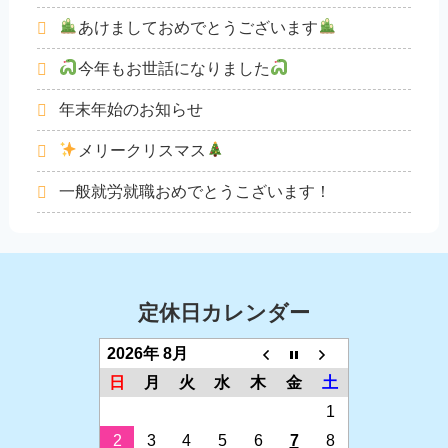
あけましておめでとうございます
今年もお世話になりました
年末年始のお知らせ
メリークリスマス
一般就労就職おめでとうこざいます！
定休日カレンダー
2026年 8月
日
月
火
水
木
金
土
1
2
3
4
5
6
7
8