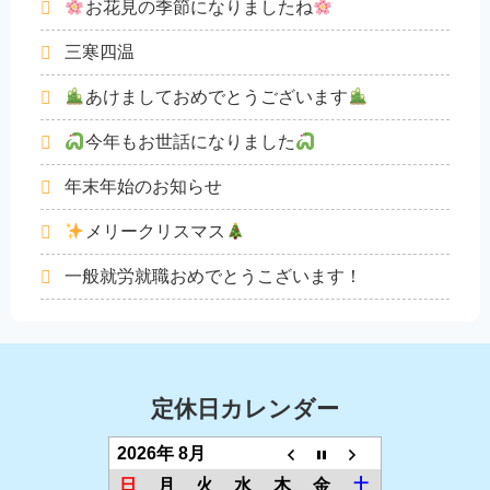
お花見の季節になりましたね
三寒四温
あけましておめでとうございます
今年もお世話になりました
年末年始のお知らせ
メリークリスマス
一般就労就職おめでとうこざいます！
定休日カレンダー
2026年 8月
日
月
火
水
木
金
土