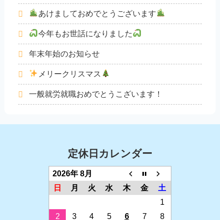
あけましておめでとうございます
今年もお世話になりました
年末年始のお知らせ
メリークリスマス
一般就労就職おめでとうこざいます！
定休日カレンダー
2026年 8月
日
月
火
水
木
金
土
1
2
3
4
5
6
7
8