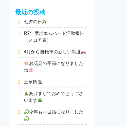
最近の投稿
七夕の日
R7年度ポエムハート活動報告
（スコア表）
4月から自転車の新しい制度
お花見の季節になりました
ね
三寒四温
あけましておめでとうござ
います
今年もお世話になりました